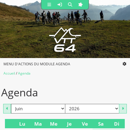
MENU D'ACTIONS DU MODULE AGENDA
Accueil
Agenda
Agenda
mois
an
Lu
Ma
Me
Je
Ve
Sa
Di
Se