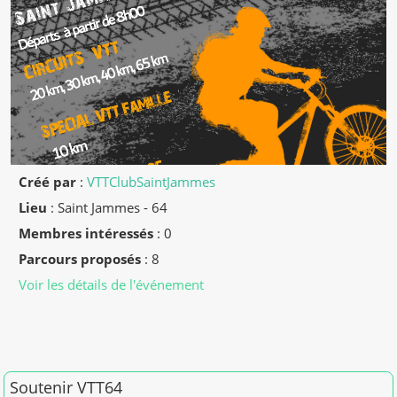
Créé par
:
VTTClubSaintJammes
Lieu
:
Saint Jammes - 64
Membres intéressés
: 0
Parcours proposés
: 8
Voir les détails de l'événement
Merci pour vos dons en 2026
Soutenir VTT64