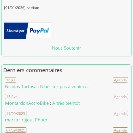
[01/01/2026] patdam
Nous Soutenir
Derniers commentaires
16 Jul
Agenda
Nicolas Tortosa
:
N'hésitez pas à venir n...
13 Avr
Agenda
MontardonAccroBike
:
A très bientôt
11/09/2025
Agenda
marco
:
rajout Photo
07/09/2025
Agenda