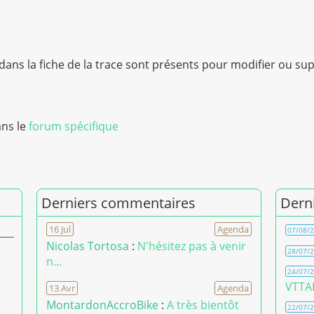
ans la fiche de la trace sont présents pour modifier ou sup
ans le
forum spécifique
Derniers commentaires
Dern
16 Jul
Agenda
07/08/
Nicolas Tortosa
:
N'hésitez pas à venir
28/07/
n...
24/07/
VTTAE
13 Avr
Agenda
MontardonAccroBike
:
A très bientôt
22/07/