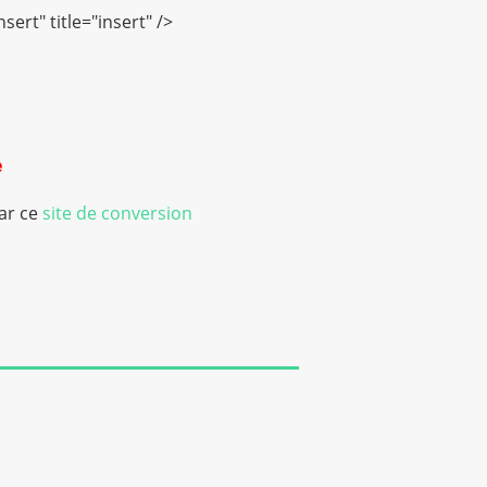
sert" title="insert" />
e
par ce
site de conversion