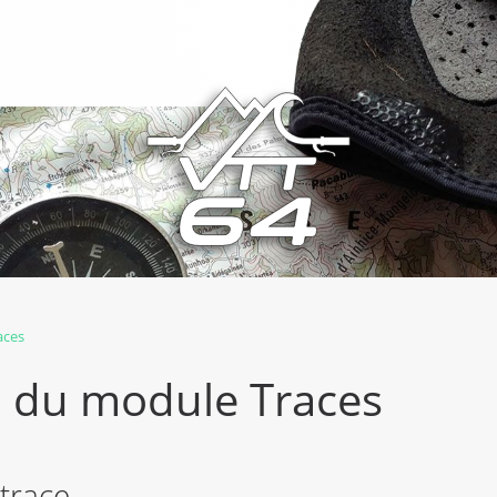
aces
 du module Traces
trace