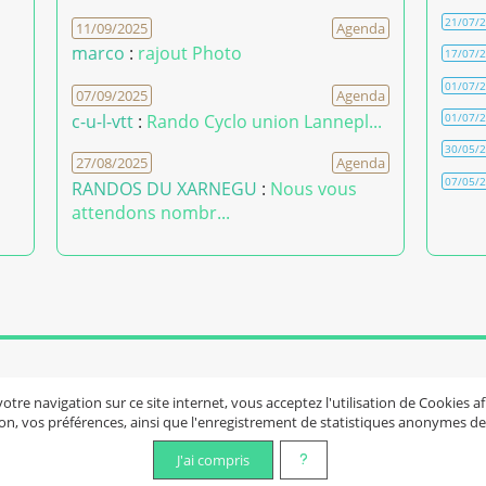
21/07/
11/09/2025
Agenda
marco
:
rajout Photo
17/07/
01/07/
07/09/2025
Agenda
c-u-l-vtt
:
Rando Cyclo union Lannepl...
01/07/
30/05/
27/08/2025
Agenda
07/05/
RANDOS DU XARNEGU
:
Nous vous
attendons nombr...
eil
Mentions légales
Plan du site
Contact
Aider l
tre navigation sur ce site internet, vous acceptez l'utilisation de Cookies a
n, vos préférences, ainsi que l'enregistrement de statistiques anonymes des
|
Humblement propulsé par
PHPBoost
J'ai compris