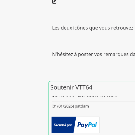
Les deux icônes que vous retrouvez d
N'hésitez à poster vos remarques d
Soutenir VTT64
Merci pour vos dons en 2026
[01/01/2026] patdam