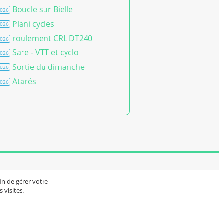
Boucle sur Bielle
2026
Plani cycles
2026
roulement CRL DT240
2026
Sare - VTT et cyclo
2026
Sortie du dimanche
2026
Atarés
2026
e site
fin de gérer votre
 visites.