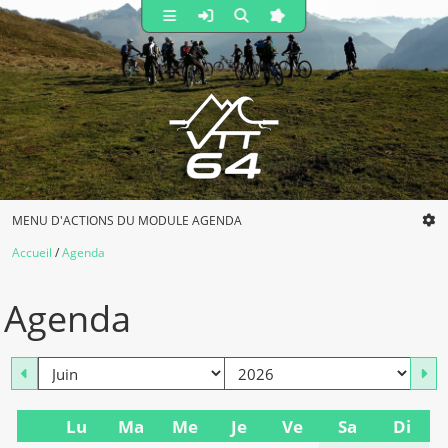
MENU D'ACTIONS DU MODULE AGENDA
Accueil
Agenda
Agenda
mois
an
Lu
Ma
Me
Je
Ve
Sa
Di
Se