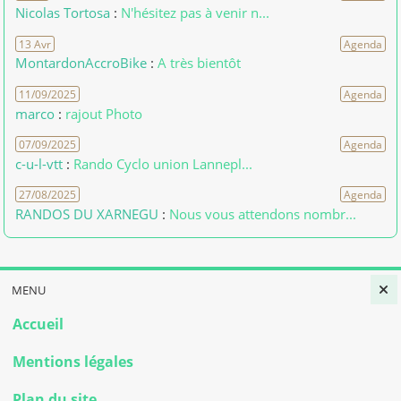
Nicolas Tortosa
:
N'hésitez pas à venir n...
13 Avr
Agenda
MontardonAccroBike
:
A très bientôt
11/09/2025
Agenda
marco
:
rajout Photo
07/09/2025
Agenda
c-u-l-vtt
:
Rando Cyclo union Lannepl...
27/08/2025
Agenda
RANDOS DU XARNEGU
:
Nous vous attendons nombr...
MENU
Accueil
Mentions légales
Plan du site