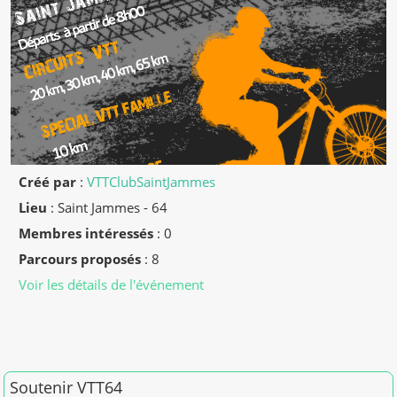
Créé par
:
VTTClubSaintJammes
Lieu
:
Saint Jammes - 64
Membres intéressés
: 0
Parcours proposés
: 8
Voir les détails de l'événement
Soutenir VTT64
Merci pour vos dons en 2026