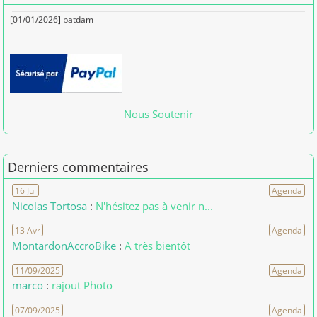
[01/01/2026] patdam
Nous Soutenir
Derniers commentaires
16 Jul
Agenda
Nicolas Tortosa
:
N'hésitez pas à venir n...
13 Avr
Agenda
MontardonAccroBike
:
A très bientôt
11/09/2025
Agenda
marco
:
rajout Photo
07/09/2025
Agenda