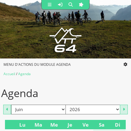
MENU D'ACTIONS DU MODULE AGENDA
Accueil
Agenda
Agenda
mois
an
Lu
Ma
Me
Je
Ve
Sa
Di
Se