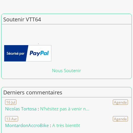
Soutenir VTT64
Merci pour vos dons en 2026
[01/01/2026] patdam
Nous Soutenir
Derniers commentaires
16 Jul
Agenda
Nicolas Tortosa
:
N'hésitez pas à venir n...
13 Avr
Agenda
MontardonAccroBike
:
A très bientôt