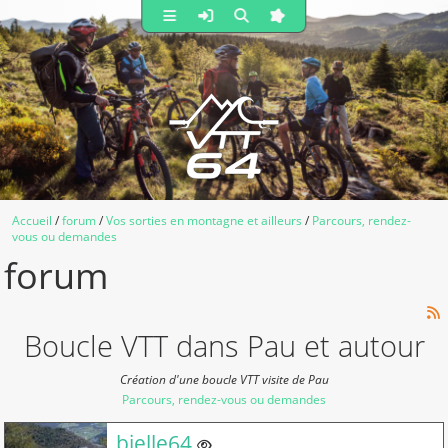
Accueil
forum
Vos sorties en montagne et ailleurs
Parcours, rendez-
vous ou demandes
forum
Boucle VTT dans Pau et autour
Création d'une boucle VTT visite de Pau
Parcours, rendez-vous ou demandes
Membre non connecté
bielle64