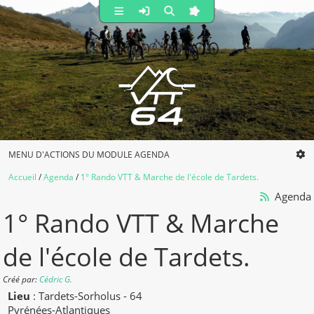
MENU D'ACTIONS DU MODULE AGENDA
Accueil
Agenda
1° Rando VTT & Marche de l'école de Tardets.
Agenda
1° Rando VTT & Marche
de l'école de Tardets.
Créé par
:
Cédric G.
Lieu
:
Tardets-Sorholus - 64
Pyrénées-Atlantiques