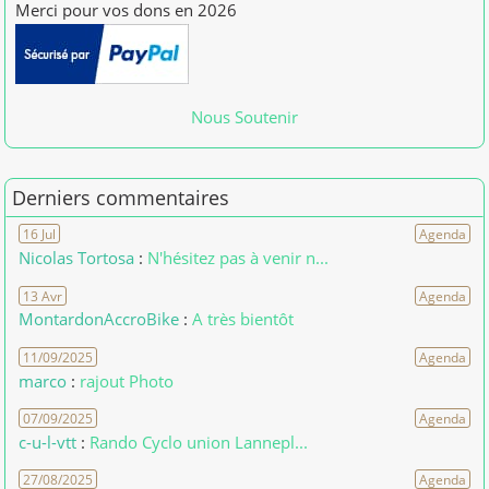
[01/01/2026] patdam
Nous Soutenir
Derniers commentaires
16 Jul
Agenda
Nicolas Tortosa
:
N'hésitez pas à venir n...
13 Avr
Agenda
MontardonAccroBike
:
A très bientôt
11/09/2025
Agenda
marco
:
rajout Photo
07/09/2025
Agenda
c-u-l-vtt
:
Rando Cyclo union Lannepl...
27/08/2025
Agenda