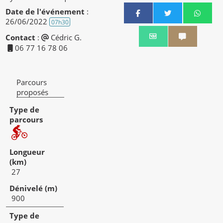
Date de l'événement
:
26/06/2022
07h30
Partager par email
Partager 
Contact
:
Cédric G.
06 77 16 78 06
Parcours
proposés
27
900