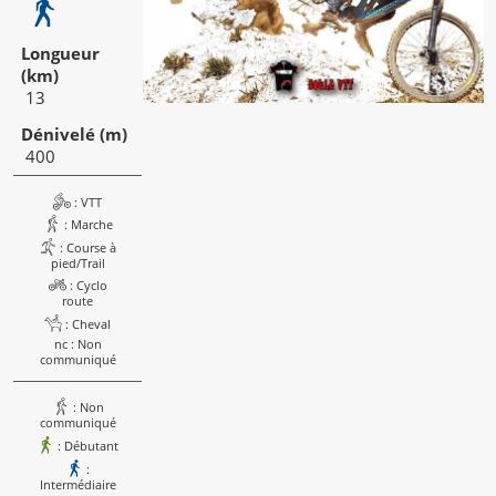
13
400
: VTT
: Marche
: Course à
pied/Trail
: Cyclo
route
: Cheval
nc : Non
communiqué
: Non
communiqué
: Débutant
:
Intermédiaire