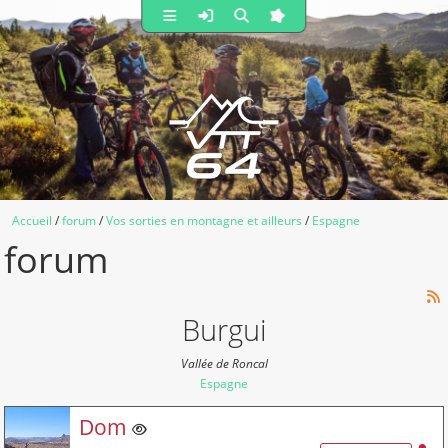
Accueil
forum
Vos sorties en montagne et ailleurs
Espagne
forum
Burgui
Vallée de Roncal
Espagne
Membre non connecté
Dom