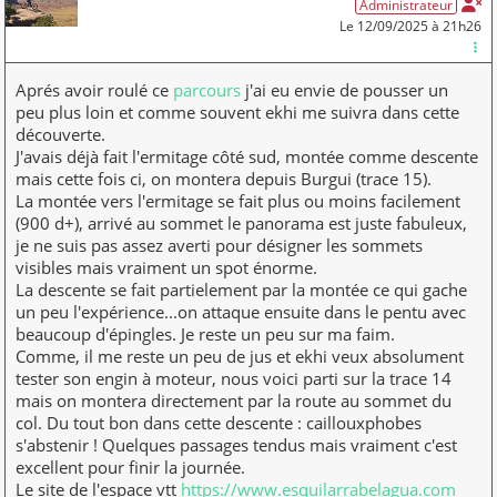
Administrateur
Le 12/09/2025 à 21h26
Aprés avoir roulé ce
parcours
j'ai eu envie de pousser un
peu plus loin et comme souvent ekhi me suivra dans cette
découverte.
J'avais déjà fait l'ermitage côté sud, montée comme descente
mais cette fois ci, on montera depuis Burgui (trace 15).
La montée vers l'ermitage se fait plus ou moins facilement
(900 d+), arrivé au sommet le panorama est juste fabuleux,
je ne suis pas assez averti pour désigner les sommets
visibles mais vraiment un spot énorme.
La descente se fait partielement par la montée ce qui gache
un peu l'expérience...on attaque ensuite dans le pentu avec
beaucoup d'épingles. Je reste un peu sur ma faim.
Comme, il me reste un peu de jus et ekhi veux absolument
tester son engin à moteur, nous voici parti sur la trace 14
mais on montera directement par la route au sommet du
col. Du tout bon dans cette descente : caillouxphobes
s'abstenir ! Quelques passages tendus mais vraiment c'est
excellent pour finir la journée.
Le site de l'espace vtt
https://www.esquilarrabelagua.com