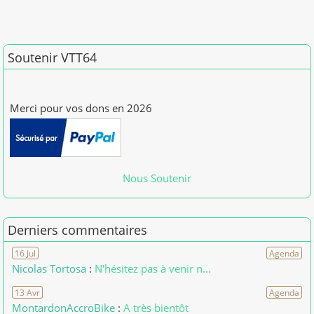
Soutenir VTT64
Merci pour vos dons en 2026
[01/01/2026] patdam
Nous Soutenir
Derniers commentaires
16 Jul
Agenda
Nicolas Tortosa
:
N'hésitez pas à venir n...
13 Avr
Agenda
MontardonAccroBike
:
A très bientôt