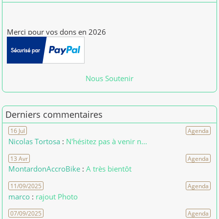
Merci pour vos dons en 2026
[01/01/2026] patdam
Nous Soutenir
Derniers commentaires
16 Jul
Agenda
Nicolas Tortosa
:
N'hésitez pas à venir n...
13 Avr
Agenda
MontardonAccroBike
:
A très bientôt
11/09/2025
Agenda
marco
:
rajout Photo
07/09/2025
Agenda