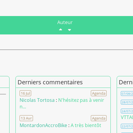
Auteur
Derniers commentaires
Dern
16 Jul
Agenda
07/08/
Nicolas Tortosa
:
N'hésitez pas à venir
28/07/
n...
24/07/
VTTAE
13 Avr
Agenda
MontardonAccroBike
:
A très bientôt
22/07/