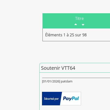
Titre
Éléments 1 à 25 sur 98
Soutenir VTT64
Merci pour vos dons en 2026
[01/01/2026] patdam