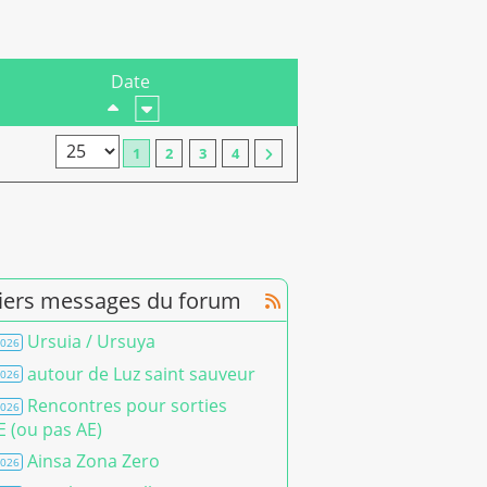
Date
1
2
3
4
iers messages du forum
Ursuia / Ursuya
2026
autour de Luz saint sauveur
2026
Rencontres pour sorties
2026
 (ou pas AE)
Ainsa Zona Zero
2026