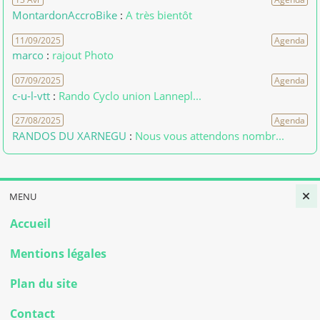
MontardonAccroBike
:
A très bientôt
11/09/2025
Agenda
marco
:
rajout Photo
07/09/2025
Agenda
c-u-l-vtt
:
Rando Cyclo union Lannepl...
27/08/2025
Agenda
RANDOS DU XARNEGU
:
Nous vous attendons nombr...
MENU
Accueil
Mentions légales
Plan du site
Contact