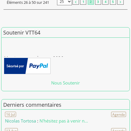
Éléments 26 à 50 sur 241
1
2
3
4
5
Soutenir VTT64
Merci pour vos dons en 2026
[01/01/2026] patdam
Nous Soutenir
Derniers commentaires
16 Jul
Agenda
Nicolas Tortosa
:
N'hésitez pas à venir n...
13 Avr
Agenda