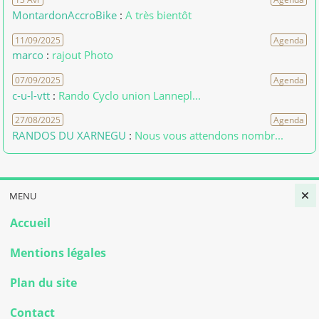
MontardonAccroBike
:
A très bientôt
11/09/2025
Agenda
marco
:
rajout Photo
07/09/2025
Agenda
c-u-l-vtt
:
Rando Cyclo union Lannepl...
27/08/2025
Agenda
RANDOS DU XARNEGU
:
Nous vous attendons nombr...
MENU
Accueil
Mentions légales
Plan du site
Contact