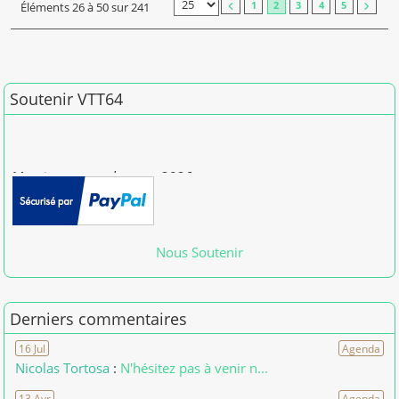
Éléments 26 à 50 sur 241
1
2
3
4
5
Soutenir VTT64
Merci pour vos dons en 2026
[01/01/2026] patdam
Nous Soutenir
Derniers commentaires
16 Jul
Agenda
Nicolas Tortosa
:
N'hésitez pas à venir n...
13 Avr
Agenda